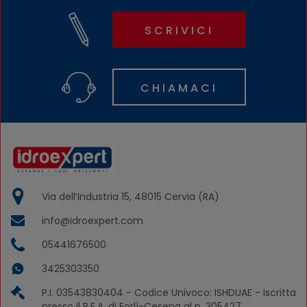
SCRIVICI
CHIAMACI
Via dell’Industria 15, 48015 Cervia (RA)
info@idroexpert.com
05441676500
3425303350
P.I. 03543830404 - Codice Univoco: ISHDUAE - Iscritta
presso il R.E.A. di Forlì-Cesena al n. 305427