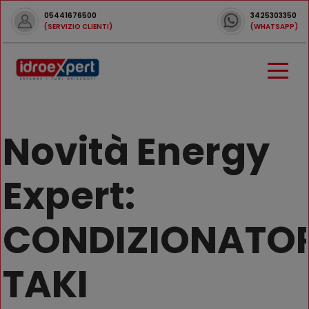
05441676500
3425303350
(SERVIZIO CLIENTI)
(WHATSAPP)
Novità Energy
Expert:
CONDIZIONATO
TAKI