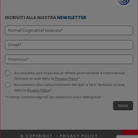
ISCRIVITI ALLA NOSTRA
NEWSLETTER
Acconsento alla ricezione di offerte promozionali e commerciali.
Dichiaro di aver letto la
Privacy Policy
*.
Acconsento alla comunicazione dei dati a terzi. Dichiaro di aver
letto la
Privacy Policy
*.
* I campi contrassegnati da asterisco sono obbligatori
© COPYRIGHT -
PRIVACY POLICY
-