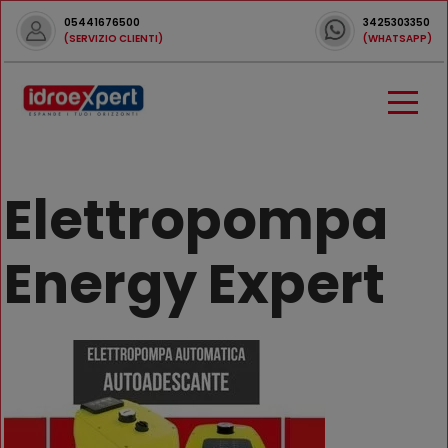
05441676500
3425303350
(SERVIZIO CLIENTI)
(WHATSAPP)
Elettropompa
Energy Expert